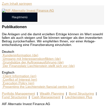
Zum Inhalt springen
Hauptmenü
Publikationen
Die Anla­gen und die damit erziel­ten Erträ­ge kön­nen im Wert sowohl
fal­len als auch stei­gen und Sie kön­nen weni­ger als den inves­tier­ten
Betrag zurück­er­hal­ten. Wir emp­feh­len Ihnen, vor einer Anlage­
entscheidung eine Finanz­be­ra­tung einzu­holen.
Deutsch
Kun­den­in­for­ma­ti­on (de)
Umgang mit Inter­es­sens­kon­flik­ten (de)
Grund­sät­ze der Auf­trags­aus­füh­rung (de)
Der Finanz­platz Liech­ten­stein stellt sich vor (de)
Eng­lisch
Cli­ent Infor­ma­ti­on (en)
Con­flict of Inte­rest (en)
Exe­cu­ti­on Poli­cy (en)
Pre­sen­ting the Liech­ten­stein fian­cial cent­re (en)
Portfolio Management
|
Wealth Planning
|
Bond Structuring
|
Fund Structuring
|
Cash Management
|
Liechtenstein Plus
AIF Alternativ Invest Finance AG