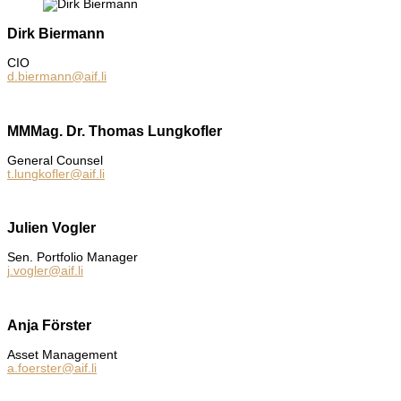
Dirk Biermann
CIO
d.biermann@aif.li
MMMag. Dr. Thomas Lungkofler
Gene­ral Coun­sel
t.lungkofler@aif.li
Julien Vogler
Sen. Port­fo­lio Mana­ger
j.vogler@aif.li
Anja Förster
Asset Manage­ment
a.foerster@aif.li