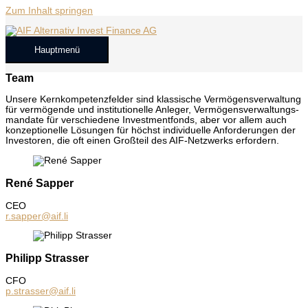
Zum Inhalt springen
Hauptmenü
Team
Unse­re Kern­kom­pe­tenz­fel­der sind klas­si­sche Ver­mö­gens­ver­wal­tung
für ver­mö­gen­de und insti­tu­tio­nel­le Anle­ger, Ver­mö­gens­ver­wal­tungs­
man­da­te für ver­schie­de­ne Invest­ment­fonds, aber vor allem auch
kon­zep­tio­nel­le Lösun­gen für höchst indi­vi­du­el­le Anfor­de­run­gen der
Inves­to­ren, die oft einen Groß­teil des AIF-Netz­werks erfor­dern.
René Sapper
CEO
r.sapper@aif.li
Philipp Strasser
CFO
p.strasser@aif.li