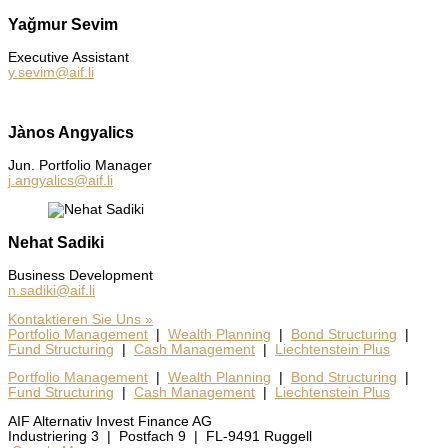
Yağmur Sevim
Exe­cu­ti­ve Assistant
y.sevim@aif.li
Jànos Angyalics
Jun. Port­fo­lio Mana­ger
j.angyalics@aif.li
Nehat Sadiki
Busi­ness Deve­lo­p­ment
n.sadiki@aif.li
Kon­tak­tie­ren Sie Uns »
Port­fo­lio Manage­ment
|
Wealth Plan­ning
|
Bond Struc­tu­ring
|
Fund Struc­tu­ring
|
Cash Manage­ment
|
Liech­ten­stein Plus
Portfolio Management
|
Wealth Planning
|
Bond Structuring
|
Fund Structuring
|
Cash Management
|
Liechtenstein Plus
AIF Alternativ Invest Finance AG
Industriering 3 | Postfach 9 | FL-9491 Ruggell